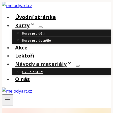
Přeskočit
na
Úvodní stránka
obsah
Kurzy
Kurzy pro děti
Kurzy pro dospělé
Akce
Lektoři
Návody a materiály
Ukulele SETY
O nás