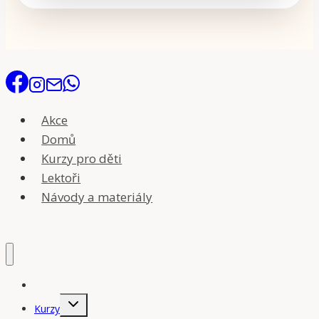
Akce
Domů
Kurzy pro děti
Lektoři
Návody a materiály
Úvodní stránka
Toggle
Kurzy
child